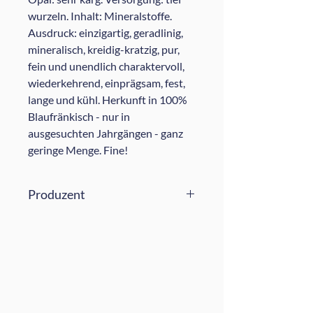
wurzeln. Inhalt: Mineralstoffe.
Ausdruck: einzigartig, geradlinig,
mineralisch, kreidig-kratzig, pur,
fein und unendlich charaktervoll,
wiederkehrend, einprägsam, fest,
lange und kühl. Herkunft in 100%
Blaufränkisch - nur in
ausgesuchten Jahrgängen - ganz
geringe Menge. Fine!
Produzent
Weingut Stubits Kathrin & Rainer
Seit Generationen geben wir uns
Wissen im Weingut weiter.
Experimentieren, verbinden
Tradition mit Innovation und
geben Acht auf unsere Natur, ohne