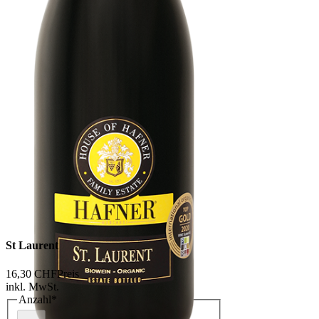
St Laurent
16,30 CHF
Preis
inkl. MwSt.
Anzahl
*